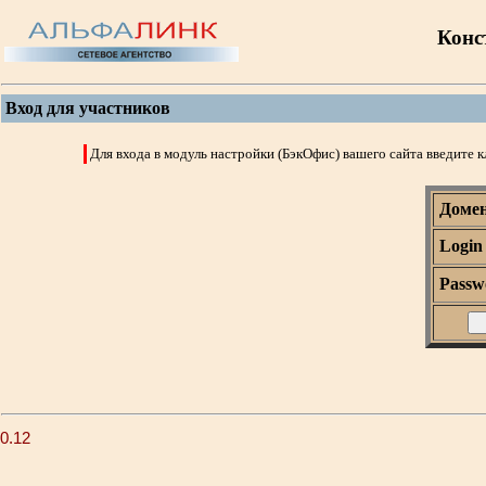
Конс
Вход для участников
Для входа в модуль настройки (БэкОфис) вашего сайта введите 
Доме
Login
Passw
0.12